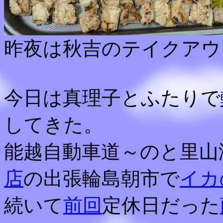
昨夜は秋吉のテイクアウ
今日は真理子とふたりで
してきた。
能越自動車道～のと里山
店
の出張輪島朝市で
イカ
続いて
前回
定休日だった