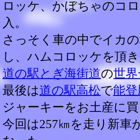
ロッケ、かぼちゃのコロ
入。
さっそく車の中でイカの
し、ハムコロッケを頂き
道の駅とぎ海街道
の
世界
最後は
道の駅高松
で
能登
ジャーキーをお土産に買
今回は257㎞を走り新車か